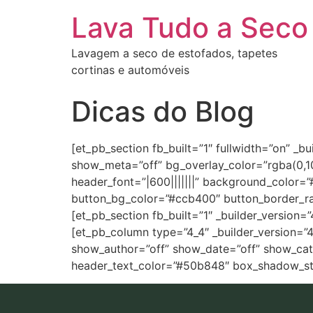
Lava Tudo a Seco
Lavagem a seco de estofados, tapetes
cortinas e automóveis
Dicas do Blog
[et_pb_section fb_built=”1″ fullwidth=”on” _b
show_meta=”off” bg_overlay_color=”rgba(0,100
header_font=”|600|||||||” background_color=
button_bg_color=”#ccb400″ button_border_rad
[et_pb_section fb_built=”1″ _builder_version=
[et_pb_column type=”4_4″ _builder_version=”
show_author=”off” show_date=”off” show_categ
header_text_color=”#50b848″ box_shadow_sty