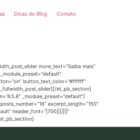
sa
Dicas do Blog
Contato
width_post_slider more_text=”Saiba mais”
″ _module_preset=”default”
on=”on” button_text_color=”#ffffff”
ullwidth_post_slider][/et_pb_section]
on=”4.5.8″ _module_preset=”default”]
f” posts_number=”16″ excerpt_length=”150″
lt” header_font=”|700|||||||”
et_pb_section]