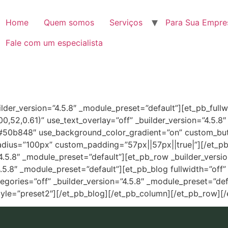
Home
Quem somos
Serviços
Para Sua Empre
Fale com um especialista
uilder_version=”4.5.8″ _module_preset=”default”][et_pb_full
,52,0.61)” use_text_overlay=”off” _builder_version=”4.5.8
”#50b848″ use_background_color_gradient=”on” custom_butt
ius=”100px” custom_padding=”57px||57px||true|”][/et_pb_f
”4.5.8″ _module_preset=”default”][et_pb_row _builder_versi
4.5.8″ _module_preset=”default”][et_pb_blog fullwidth=”of
ories=”off” _builder_version=”4.5.8″ _module_preset=”defau
le=”preset2″][/et_pb_blog][/et_pb_column][/et_pb_row][/